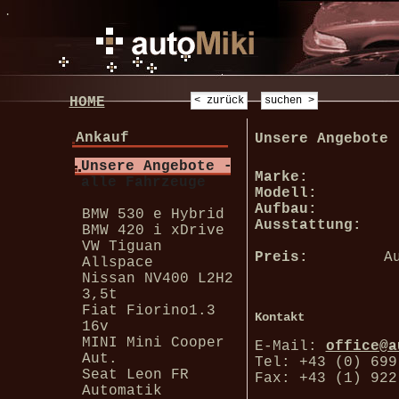
.
HOME
Ankauf
Unsere Angebote 
Unsere Angebote -
Marke:
alle Fahrzeuge
Modell:
Aufbau:
BMW 530 e Hybrid
Ausstattung:
BMW 420 i xDrive
VW Tiguan
Preis:
A
Allspace
Nissan NV400 L2H2
3,5t
Fiat Fiorino1.3
Kontakt
16v
MINI Mini Cooper
E-Mail:
office@a
Aut.
Tel: +43 (0) 699
Seat Leon FR
Fax: +43 (1) 922
Automatik