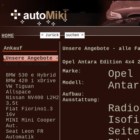
.
HOME
Ankauf
Unsere Angebote - alle F
Unsere Angebote -
Opel Antara Edition 4x4 
alle Fahrzeuge
Marke:
Opel
BMW 530 e Hybrid
BMW 420 i xDrive
Modell:
Antar
VW Tiguan
Allspace
Aufbau:
Nissan NV400 L2H2
Ausstattung:
3,5t
Radio
Fiat Fiorino1.3
16v
Isofi
MINI Mini Cooper
Aut.
Seite
Seat Leon FR
Automatik