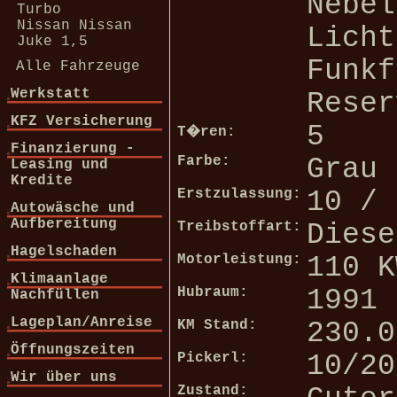
Nebel
Turbo
Nissan Nissan
Licht
Juke 1,5
Funkf
Alle Fahrzeuge
Werkstatt
Reser
KFZ Versicherung
5
T�ren:
Finanzierung -
Farbe:
Grau
Leasing und
Kredite
Erstzulassung:
10 / 
Autowäsche und
Aufbereitung
Treibstoffart:
Diese
Hagelschaden
Motorleistung:
110 K
Klimaanlage
Hubraum:
1991 
Nachfüllen
Lageplan/Anreise
KM Stand:
230.0
Öffnungszeiten
Pickerl:
10/20
Wir über uns
Zustand: